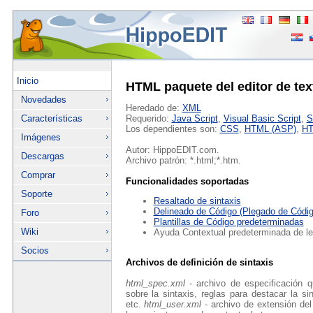
Inicio
HTML paquete del editor de tex
Novedades
Heredado de:
XML
Características
Requerido:
Java Script
,
Visual Basic Script
,
S
Los dependientes son:
CSS
,
HTML (ASP)
,
HT
Imágenes
Autor: HippoEDIT.com.
Descargas
Archivo patrón: *.html;*.htm.
Comprar
Funcionalidades soportadas
Soporte
Resaltado de sintaxis
Delineado de Código (Plegado de Códig
Foro
Plantillas de Código predeterminadas
Wiki
Ayuda Contextual predeterminada de l
Socios
Archivos de definición de sintaxis
html_spec.xml
- archivo de especificación q
sobre la sintaxis, reglas para destacar la si
etc.
html_user.xml
- archivo de extensión del 